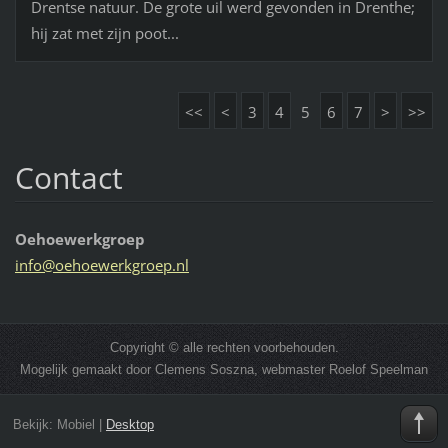
Drentse natuur. De grote uil werd gevonden in Drenthe;
hij zat met zijn poot...
<<
<
3
4
5
6
7
>
>>
Contact
Oehoewerkgroep
info@oeh
oewerkgr
oep.nl
Copyright © alle rechten voorbehouden.
Mogelijk gemaakt door Clemens Soszna, webmaster Roelof Speelman
Bekijk:
Mobiel
|
Desktop