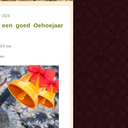
r 2024
n een goed Oehoejaar
024 toe.
den.