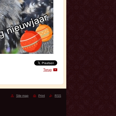
Terug
Site map
Print
RSS