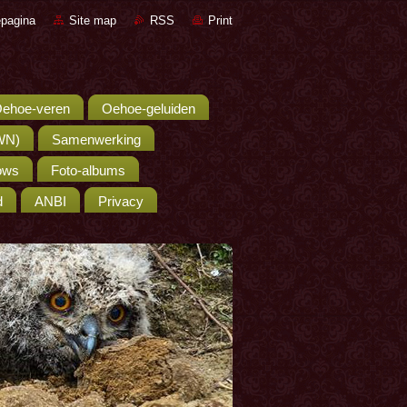
pagina
Site map
RSS
Print
ehoe-veren
Oehoe-geluiden
WN)
Samenwerking
hows
Foto-albums
d
ANBI
Privacy