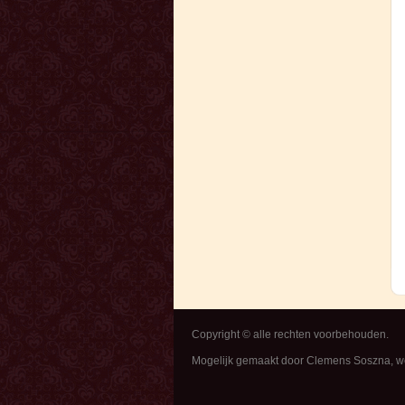
Copyright © alle rechten voorbehouden.
Mogelijk gemaakt door Clemens Soszna, 