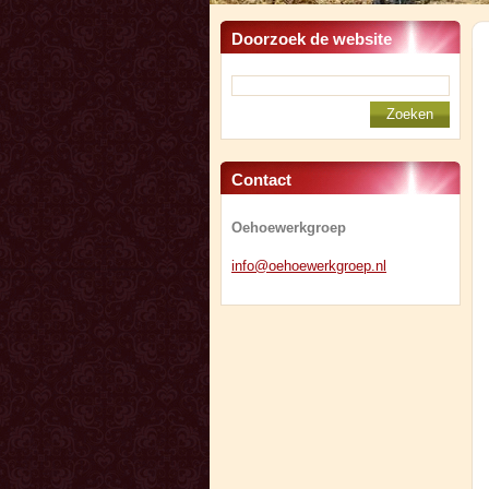
Doorzoek de website
Contact
Oehoewerkgroep
info@oeh
oewerkgr
oep.nl