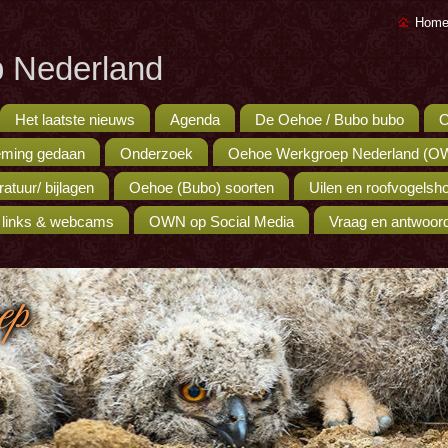
Home
 Nederland
Het laatste nieuws
Agenda
De Oehoe / Bubo bubo
O
ming gedaan
Onderzoek
Oehoe Werkgroep Nederland (O
eratuur/ bijlagen
Oehoe (Bubo) soorten
Uilen en roofvogels
 links & webcams
OWN op Social Media
Vraag en antwoor