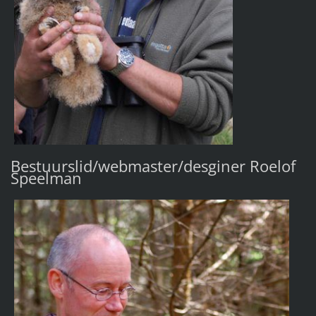
Bestuurslid/webmaster/desginer Roelof
Speelman