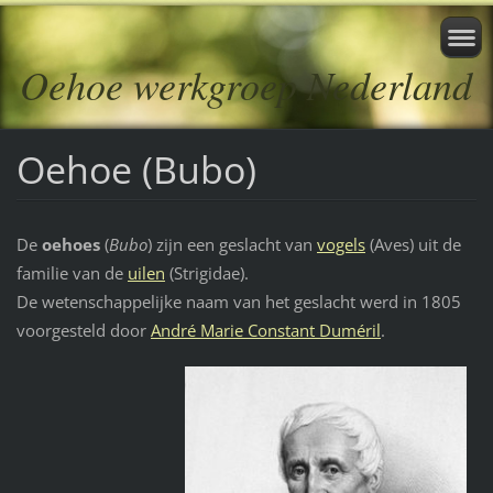
Oehoe werkgroep Nederland
Oehoe (Bubo)
De
oehoes
(
Bubo
) zijn een geslacht van
vogels
(Aves) uit de
familie van de
uilen
(Strigidae).
De wetenschappelijke naam van het geslacht werd in 1805
voorgesteld door
André Marie Constant Duméril
.