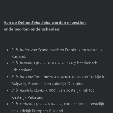
Van de Oehoe
Bubo bubo
worden er zestien
ondersoorten onderscheiden:
B. b. bubo
: van Scandinavië en Frankrijk tot westelijk
Rusland.
B. b. hispanus
: het Iberisch
(Rothschild & Hartert, 1910)
Schiereiland
B. b. interpositus
: van Turkije tot
(Rothschild & Hartert, 1910)
Bulgarijr, Roemenië en zuidelijk Oekraine.
B. b. nikolskii
: van oostelijk Irak tot
(Zarduny, 1905)
westelijk Pakistan.
B. b. ruthenus
: centraal, oostelijk
(Zhitkov & Buturlin, 1906)
en zuidelijk Europees Rusland.