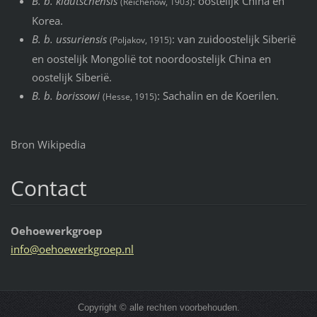
B. b. kiautschensis
: oostelijk China en
(Reichenow, 1903)
Korea.
B. b. ussuriensis
: van zuidoostelijk Siberië
(Poljakov, 1915)
en oostelijk Mongolië tot noordoostelijk China en
oostelijk Siberië.
B. b. borissowi
: Sachalin en de Koerilen.
(Hesse, 1915)
Bron Wikipedia
Contact
Oehoewerkgroep
info@oeh
oewerkgr
oep.nl
Copyright © alle rechten voorbehouden.