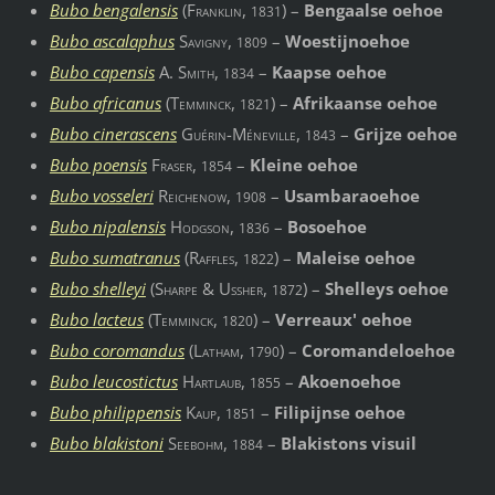
Bubo bengalensis
(
Franklin
,
) –
Bengaalse oehoe
1831
Bubo ascalaphus
Savigny
,
–
Woestijnoehoe
1809
Bubo capensis
A. Smith
,
–
Kaapse oehoe
1834
Bubo africanus
(
Temminck
,
) –
Afrikaanse oehoe
1821
Bubo cinerascens
Guérin-Méneville
,
–
Grijze oehoe
1843
Bubo poensis
Fraser
,
–
Kleine oehoe
1854
Bubo vosseleri
Reichenow
,
–
Usambaraoehoe
1908
Bubo nipalensis
Hodgson
,
–
Bosoehoe
1836
Bubo sumatranus
(
Raffles
,
) –
Maleise oehoe
1822
Bubo shelleyi
(
Sharpe & Ussher
,
) –
Shelleys oehoe
1872
Bubo lacteus
(
Temminck
,
) –
Verreaux' oehoe
1820
Bubo coromandus
(
Latham
,
) –
Coromandeloehoe
1790
Bubo leucostictus
Hartlaub
,
–
Akoenoehoe
1855
Bubo philippensis
Kaup
,
–
Filipijnse oehoe
1851
Bubo blakistoni
Seebohm
,
–
Blakistons visuil
1884