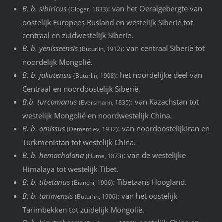
B. b. sibiricus
: van het Oeralgebergte van
(Gloger, 1833)
oostelijk Europees Rusland en westelijk Siberië tot
centraal en zuidwestelijk Siberië.
B. b. yenisseensis
: van centraal Siberië tot
(Buturlin, 1912)
noordelijk Mongolië.
B. b. jakutensis
: het noordelijke deel van
(Buturlin, 1908)
Centraal-en noordoostelijk Siberië.
B.b. turcomanus
: van Kazachstan tot
(Eversmann, 1835)
westelijk Mongolië en noordwestelijk China.
B. b. omissus
: van noordoostelijkIran en
(Dementiev, 1932)
Turkmenistan tot westelijk China.
B. b. hemachalana
: van de westelijke
(Hume, 1873)
Himalaya tot westelijk Tibet.
B. b. tibetanus
: Tibetaans Hoogland.
(Bianchi, 1906)
B. b. tarimensis
: van het oostelijk
(Buturlin, 1906)
Tarimbekken tot zuidelijk Mongolië.