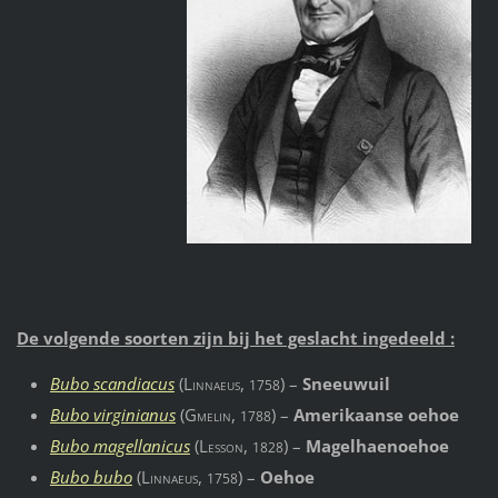
De volgende soorten zijn bij het geslacht ingedeeld :
Bubo scandiacus
(
Linnaeus
,
) –
Sneeuwuil
1758
Bubo virginianus
(
Gmelin
,
) –
Amerikaanse oehoe
1788
Bubo magellanicus
(
Lesson
,
) –
Magelhaenoehoe
1828
Bubo bubo
(
Linnaeus
,
) –
Oehoe
1758