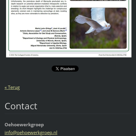
« Terug
Contact
Oehoewerkgroep
info@oeh
oewerkgr
oep.nl