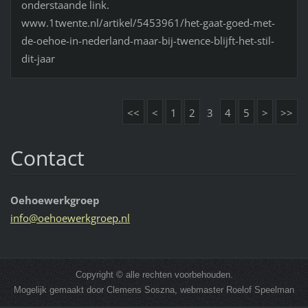
onderstaande link.
www.1twente.nl/artikel/5453961/het-gaat-goed-met-
de-oehoe-in-nederland-maar-bij-twence-blijft-het-stil-
dit-jaar
<<
<
1
2
3
4
5
>
>>
Contact
Oehoewerkgroep
info@oeh
oewerkgr
oep.nl
Copyright © alle rechten voorbehouden.
Mogelijk gemaakt door Clemens Soszna, webmaster Roelof Speelman