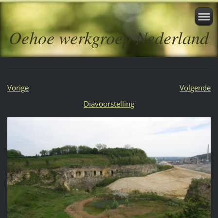
Oehoe werkgroep Nederland
Vorige
Volgende
Diavoorstelling