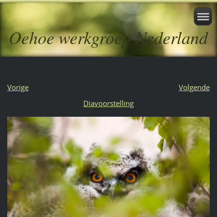
Oehoe werkgroep Nederland
Vorige
Volgende
Diavoorstelling