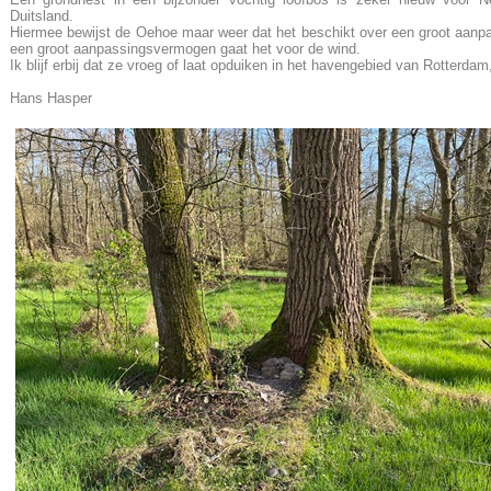
Duitsland.
Hiermee bewijst de Oehoe maar weer dat het beschikt over een groot aanp
een groot aanpassingsvermogen gaat het voor de wind.
Ik blijf erbij dat ze vroeg of laat opduiken in het havengebied van Rotterdam
Hans Hasper