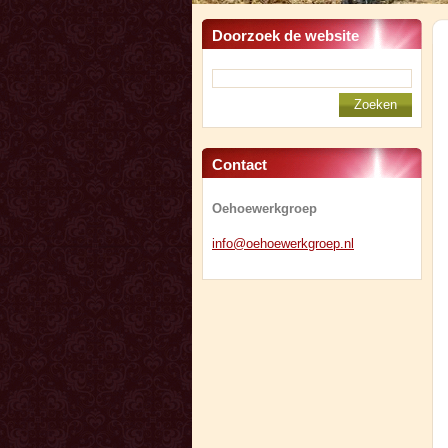
Doorzoek de website
Contact
Oehoewerkgroep
info@oeh
oewerkgr
oep.nl