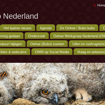
Home
 Nederland
Het laatste nieuws
Agenda
De Oehoe / Bubo bubo
O
ming gedaan
Onderzoek
Oehoe Werkgroep Nederland (O
eratuur/ bijlagen
Oehoe (Bubo) soorten
Uilen en roofvogels
 links & webcams
OWN op Social Media
Vraag en antwoor