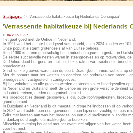
Startpagina
>
'Verrassende habitatkeuze bij Nederlands Oehoepaar'
'Verrassende habitatkeuze bij Nederlands 
11-04-2025 13:57
Het gaat goed met de Oehoe in Nederland.
In 1997 werd het eerste broedgeval vastgesteld, en in 2024 konden we 101 te
Onze populatie stamt grotendeels af van Duitse oehoes.
Rond 1960 is er een grootschalig herintroductieprogramma gestart in Duitsl
De eerste succesvolle nesten waren in steengroeves en op rotswanden, de t
De Oehoe deed het goed en met het bezet raken van traditionele broedbio
broedlocaties.
Grind- en kleigroeves waren aan de beurt. Deze lijken immers wel iets op s
Met de opmars naar het westen en daardoor het ontbreken van steen-, gri
broedgevallen vastgesteld in zandgroeves.
Bij het volraken van alle groeves werden er steeds vaker broedgevallen o
In Nederland en Duitsland heeft de Oehoe nu een grote verscheidenheid a
industrieterreinen, steden en agrarisch gebied.
Als broedlocaties dienen gebouwen, silo's, oude roofvogelnesten, broedb
grond gebroed.
In Duitsland en Nederland is dit meestal in droge hellingbossen of op verho
In 2024 werd echter een nest gevonden in een bijzonder vochtig loofbos mid
Zelfs met laarzen aan was het broedsel op een oud haviksnest bijzonder moei
is dankzij de droogte iets makkelijker te bereiken.
Misschien rekening houdend met het eventueel stijgen van het water, heeft
voor het nest.
Een grondnest in een bijzonder vochtig loofbos is zeker nieuw voor Ne