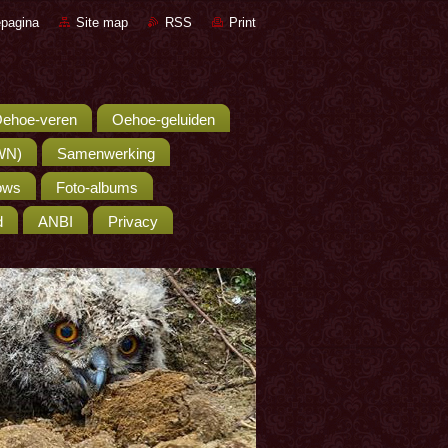
pagina
Site map
RSS
Print
ehoe-veren
Oehoe-geluiden
WN)
Samenwerking
hows
Foto-albums
d
ANBI
Privacy