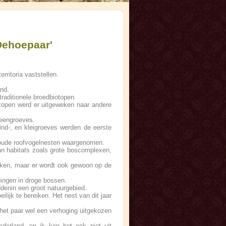
Oehoepaar'
rritoria vaststellen.
and.
raditionele broedbiotopen.
topen werd er uitgeweken naar andere
teengroeves.
nd-, en kleigroeves werden de eerste
p oude roofvogelnesten waargenomen.
an habitats zoals grote boscomplexen,
akken, maar er wordt ook gewoon op de
gingen in droge bossen.
denin een groot natuurgebied.
lijk te bereiken. Het nest van dit jaar
 het paar wel een verhoging uitgekozen
derland, en ik ken het ook niet uit