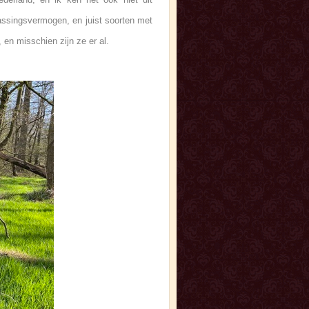
assingsvermogen, en juist soorten met
, en misschien zijn ze er al.