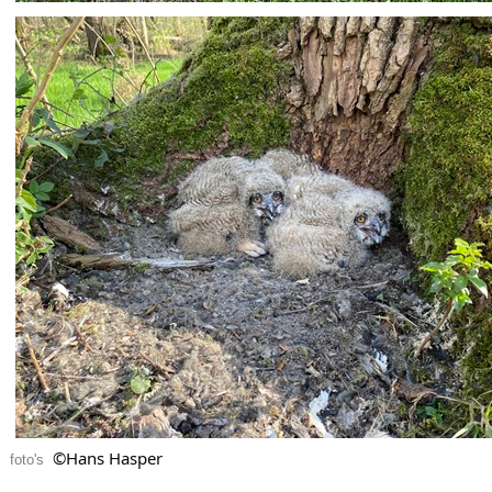
©Hans Hasper
foto's