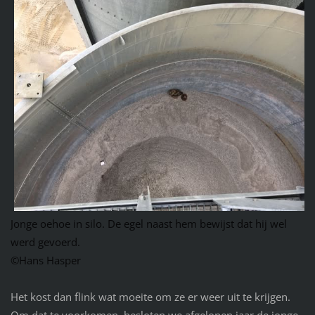
Jonge oehoe in silo. De egel naast hem bewijst dat hij wel
werd gevoerd.
©Hans Hasper
Het kost dan flink wat moeite om ze er weer uit te krijgen.