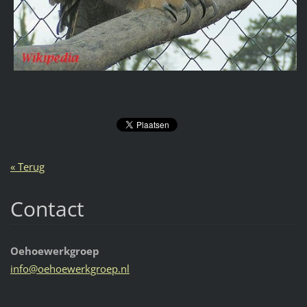
« Terug
Contact
Oehoewerkgroep
info@oeh
oewerkgr
oep.nl