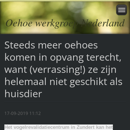
Oehoe werkgroep Nederland
Steeds meer oehoes
komen in opvang terecht,
want (verrassing!) ze zijn
helemaal niet geschikt als
huisdier
17-09-2019 11:12
Het vogelrevalidatiecentrum in Zundert kan het