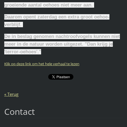
groeiende aantal oehoes niet meer aan.
Daarom opent zaterdag een extra groot oehoe-
verblijf.
De in beslag genomen nachtroofvogels kunnen niet
meer in de natuur worden uitgezet. "Dan krijg je
'terror-oehoes'."
Klik op deze link om het hele verhaal te lezen
« Terug
Contact