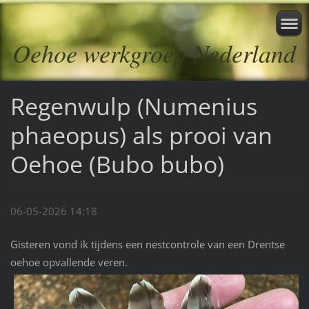
Oehoe werkgroep Nederland
Regenwulp (Numenius
phaeopus) als prooi van
Oehoe (Bubo bubo)
06-05-2026 14:18
Gisteren vond ik tijdens een nestcontrole van een Drentse
oehoe opvallende veren.