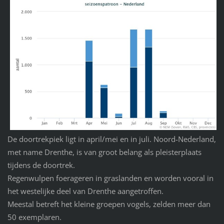
De doortrekpiek ligt in april/mei en in juli. Noord-Nederland,
met name Drenthe, is van groot belang als pleisterplaats
tijdens de doortrek.
Regenwulpen foerageren in graslanden en worden vooral in
het westelijke deel van Drenthe aangetroffen.
Meestal betreft het kleine groepen vogels, zelden meer dan
50 exemplaren.