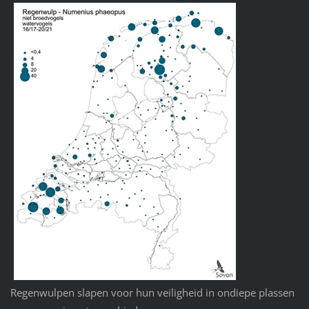
Regenwulpen slapen voor hun veiligheid in ondiepe plassen