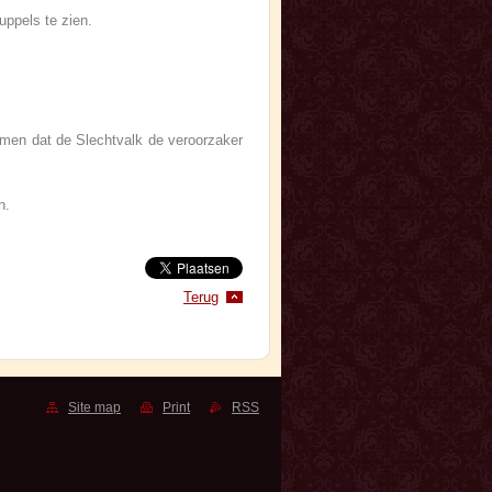
s te zien.
emen dat de Slechtvalk de veroorzaker
n.
Terug
Site map
Print
RSS