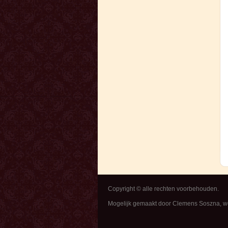
Copyright © alle rechten voorbehouden.
Mogelijk gemaakt door Clemens Soszna, 