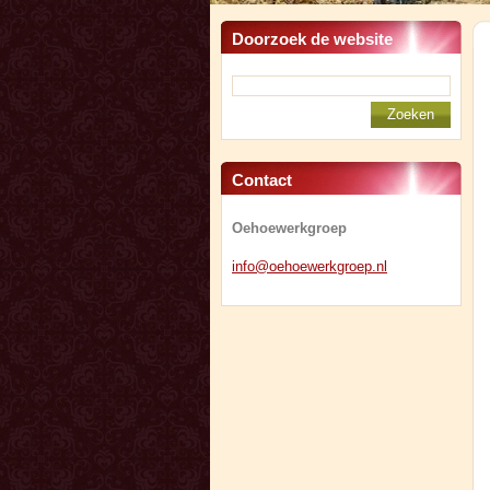
Doorzoek de website
Contact
Oehoewerkgroep
info@oeh
oewerkgr
oep.nl