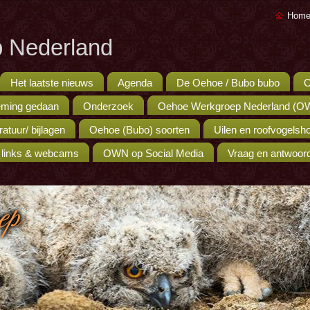
Home
 Nederland
Het laatste nieuws
Agenda
De Oehoe / Bubo bubo
O
ming gedaan
Onderzoek
Oehoe Werkgroep Nederland (O
eratuur/ bijlagen
Oehoe (Bubo) soorten
Uilen en roofvogels
 links & webcams
OWN op Social Media
Vraag en antwoor