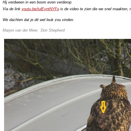
Hij verdween in een boom even verderop.
Via de link
youtu.be/tulEyntNYFo
is de video te zien die we snel maakten,
We dachten dat je dit wel leuk zou vinden.
Marjon van der Meer, Don Shepherd