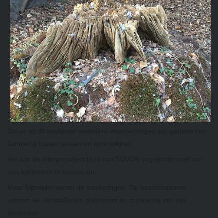
Dat er op dit landgoed meerdere waarnemingen zijn gedaan van
Oehoe(s) tussen januari en april voldoet
het aan de interpretatiecriteria van SOVON vogelonderzoek om
een territorium te honoreren.
Maar bijzonder waren de markeringen. Op boomstammen
vonden we verschillende plukresten ter markering van het
territorium.