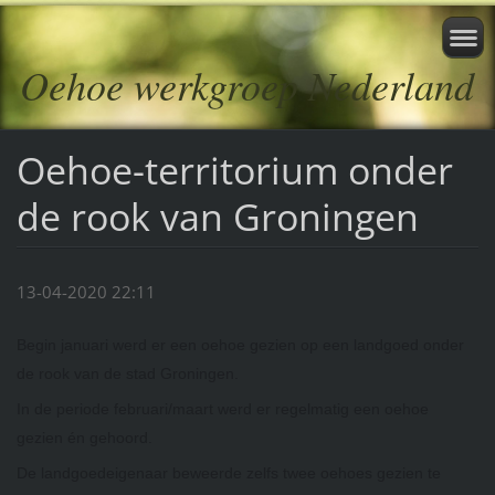
Oehoe werkgroep Nederland
Oehoe-territorium onder
de rook van Groningen
13-04-2020 22:11
Begin januari werd er een oehoe gezien op een landgoed onder
de rook van de stad Groningen.
In de periode februari/maart werd er regelmatig een oehoe
gezien én gehoord.
De landgoedeigenaar beweerde zelfs twee oehoes gezien te