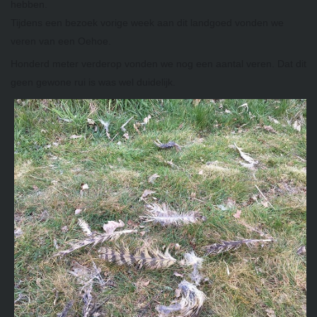
hebben.
Tijdens een bezoek vorige week aan dit landgoed vonden we
veren van een Oehoe.
Honderd meter verderop vonden we nog een aantal veren. Dat dit
geen gewone rui is was wel duidelijk.