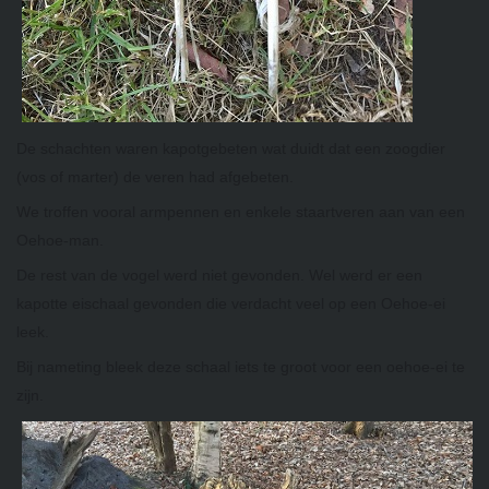
De schachten waren kapotgebeten wat duidt dat een zoogdier
(vos of marter) de veren had afgebeten.
We troffen vooral armpennen en enkele staartveren aan van een
Oehoe-man.
De rest van de vogel werd niet gevonden. Wel werd er een
kapotte eischaal gevonden die verdacht veel op een Oehoe-ei
leek.
Bij nameting bleek deze schaal iets te groot voor een oehoe-ei te
zijn.