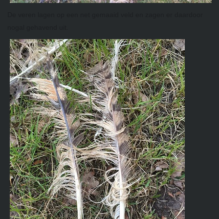
De veren lagen op
een net gemaaid veld en zagen er daardoor
nogal gehavend uit.