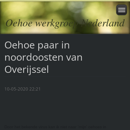
Oehoe werkgroep Nederland
Oehoe paar in
noordoosten van
Overijssel
10-05-2020 22:21
Door het bekende virus kan ik niet naar 'mijn' oehoes in