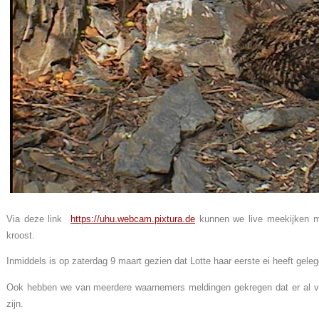
Via deze link
https://uhu.webcam.pixtura.de
kunnen we live meekijken 
kroost.
Inmiddels is op zaterdag 9 maart gezien dat Lotte haar eerste ei heeft geleg
Ook hebben we van meerdere waarnemers meldingen gekregen dat er al ve
zijn.