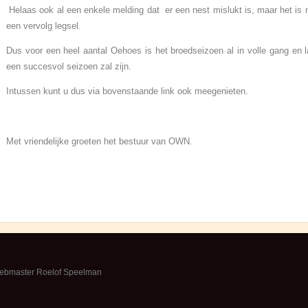
Helaas ook al een enkele melding dat er een nest mislukt is, maar het is
een vervolg legsel.
Dus voor een heel aantal Oehoes is het broedseizoen al in volle gang en 
een succesvol seizoen zal zijn.
Intussen kunt u dus via bovenstaande link ook meegenieten.
Met vriendelijke groeten het bestuur van OWN.
webmaster Roelof Speelman