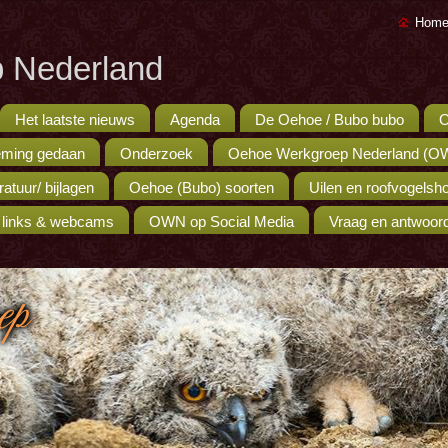
Home
 Nederland
Het laatste nieuws
Agenda
De Oehoe / Bubo bubo
O
ming gedaan
Onderzoek
Oehoe Werkgroep Nederland (O
eratuur/ bijlagen
Oehoe (Bubo) soorten
Uilen en roofvogels
 links & webcams
OWN op Social Media
Vraag en antwoor