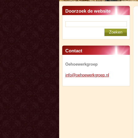
Doorzoek de website
Contact
Oehoewerkgroep
info@oeh
oewerkgr
oep.nl