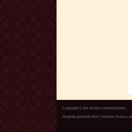
Copyright © alle rechten voorbehouden.
Mogelijk gemaakt door Clemens Soszna, 