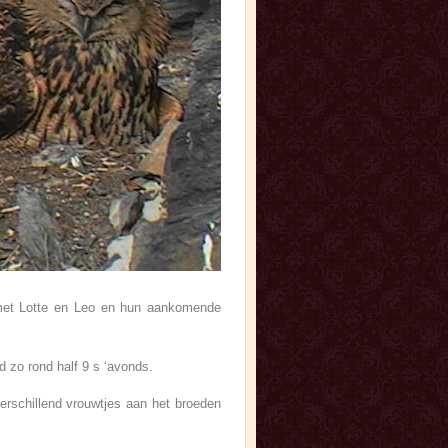
met Lotte en Leo en hun aankomende
d zo rond half 9 s ‘avonds.
rschillend vrouwtjes aan het broeden