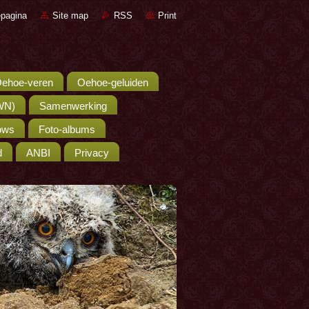
pagina
Site map
RSS
Print
ehoe-veren
Oehoe-geluiden
WN)
Samenwerking
hows
Foto-albums
d
ANBI
Privacy