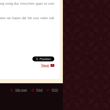
 nog vroeg dus misschien gaan ze voor
laten we hopen dat het voor velen ook
Terug
Site map
Print
RSS