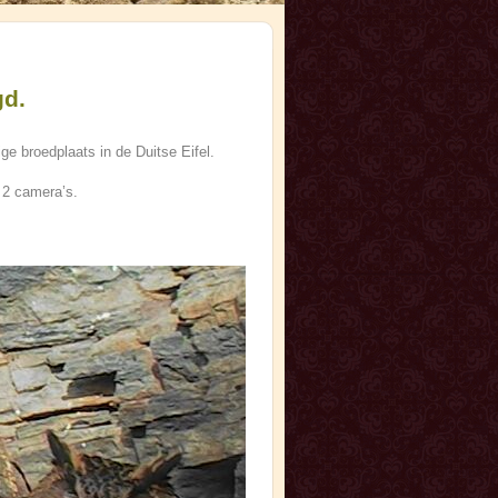
gd.
 broedplaats in de Duitse Eifel.
 2 camera’s.