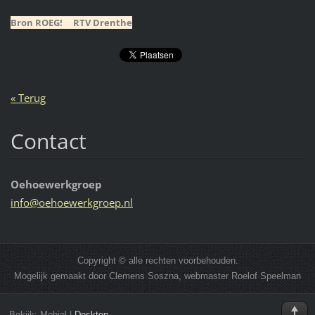
Bron ROEG! RTV Drenthe
« Terug
Contact
Oehoewerkgroep
info@oeh
oewerkgr
oep.nl
Copyright © alle rechten voorbehouden.
Mogelijk gemaakt door Clemens Soszna, webmaster Roelof Speelman
Bekijk:
Mobiel
|
Desktop