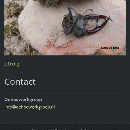
« Terug
Contact
Oehoewerkgroep
info@oeh
oewerkgr
oep.nl