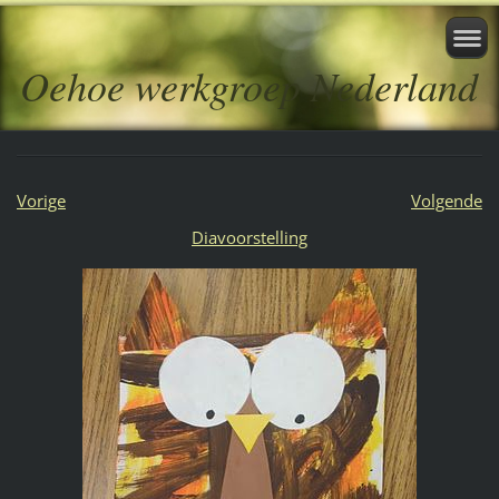
Oehoe werkgroep Nederland
Vorige
Volgende
Diavoorstelling