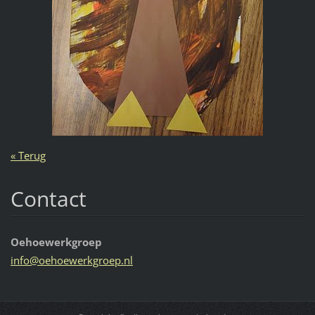
« Terug
Contact
Oehoewerkgroep
info@oeh
oewerkgr
oep.nl