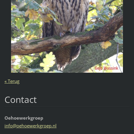
« Terug
Contact
Oehoewerkgroep
info@oeh
oewerkgr
oep.nl