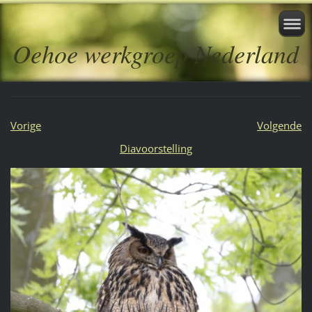
Oehoe werkgroep Nederland
Vorige
Volgende
Diavoorstelling