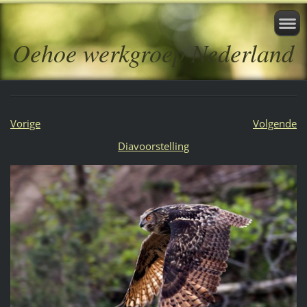
Oehoe werkgroep Nederland
Vorige
Volgende
Diavoorstelling