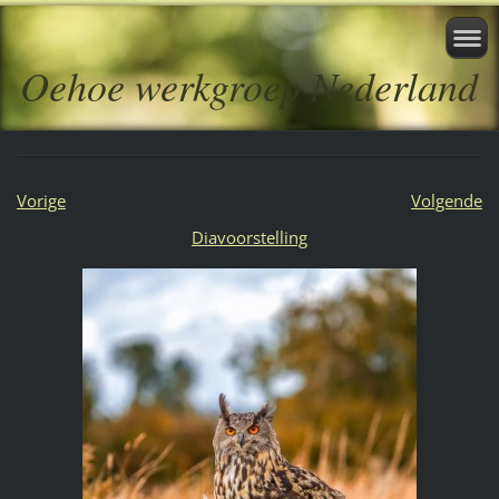
Oehoe werkgroep Nederland
Vorige
Volgende
Diavoorstelling