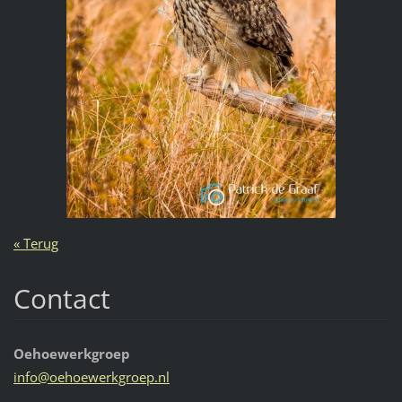
« Terug
Contact
Oehoewerkgroep
info@oeh
oewerkgr
oep.nl