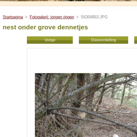
Startpagina
>
Fotogalerij: jongen ringen
>
S6304953.JPG
nest onder grove dennetjes
Vorige
Diavoorstelling