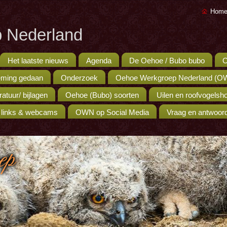
Home
 Nederland
Het laatste nieuws
Agenda
De Oehoe / Bubo bubo
O
ming gedaan
Onderzoek
Oehoe Werkgroep Nederland (O
eratuur/ bijlagen
Oehoe (Bubo) soorten
Uilen en roofvogels
 links & webcams
OWN op Social Media
Vraag en antwoor