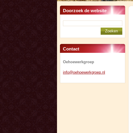
Doorzoek de website
Contact
Oehoewerkgroep
info@oeh
oewerkgr
oep.nl