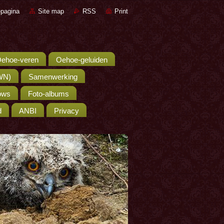
pagina
Site map
RSS
Print
ehoe-veren
Oehoe-geluiden
WN)
Samenwerking
hows
Foto-albums
d
ANBI
Privacy