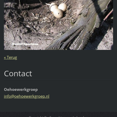
« Terug
Contact
Oehoewerkgroep
info@oeh
oewerkgr
oep.nl